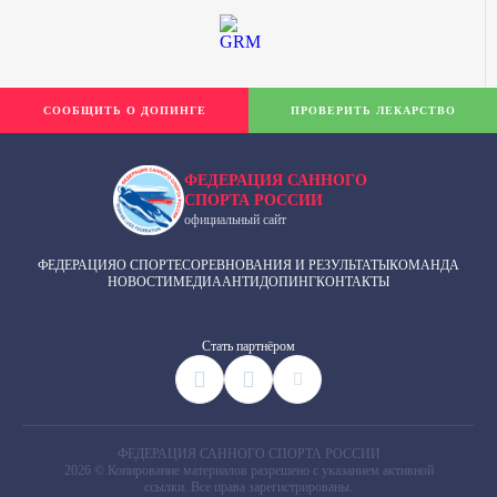
СООБЩИТЬ О ДОПИНГЕ
ПРОВЕРИТЬ ЛЕКАРСТВО
ФЕДЕРАЦИЯ САННОГО
СПОРТА РОССИИ
официальный сайт
ФЕДЕРАЦИЯ
О СПОРТЕ
СОРЕВНОВАНИЯ И РЕЗУЛЬТАТЫ
КОМАНДА
НОВОСТИ
МЕДИА
АНТИДОПИНГ
КОНТАКТЫ
Cтать партнёром
ФЕДЕРАЦИЯ САННОГО СПОРТА РОССИИ
2026 © Копирование материалов разрешено с указанием активной
ссылки. Все права зарегистрированы.