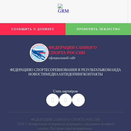
СООБЩИТЬ О ДОПИНГЕ
ПРОВЕРИТЬ ЛЕКАРСТВО
ФЕДЕРАЦИЯ САННОГО
СПОРТА РОССИИ
официальный сайт
ФЕДЕРАЦИЯ
О СПОРТЕ
СОРЕВНОВАНИЯ И РЕЗУЛЬТАТЫ
КОМАНДА
НОВОСТИ
МЕДИА
АНТИДОПИНГ
КОНТАКТЫ
Cтать партнёром
ФЕДЕРАЦИЯ САННОГО СПОРТА РОССИИ
2026 © Копирование материалов разрешено с указанием активной
ссылки. Все права зарегистрированы.