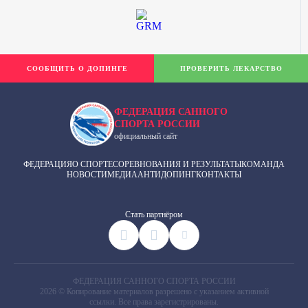
СООБЩИТЬ О ДОПИНГЕ
ПРОВЕРИТЬ ЛЕКАРСТВО
ФЕДЕРАЦИЯ САННОГО
СПОРТА РОССИИ
официальный сайт
ФЕДЕРАЦИЯ
О СПОРТЕ
СОРЕВНОВАНИЯ И РЕЗУЛЬТАТЫ
КОМАНДА
НОВОСТИ
МЕДИА
АНТИДОПИНГ
КОНТАКТЫ
Cтать партнёром
ФЕДЕРАЦИЯ САННОГО СПОРТА РОССИИ
2026 © Копирование материалов разрешено с указанием активной
ссылки. Все права зарегистрированы.