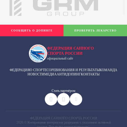
СООБЩИТЬ О ДОПИНГЕ
ПРОВЕРИТЬ ЛЕКАРСТВО
ФЕДЕРАЦИЯ САННОГО
СПОРТА РОССИИ
официальный сайт
ФЕДЕРАЦИЯ
О СПОРТЕ
СОРЕВНОВАНИЯ И РЕЗУЛЬТАТЫ
КОМАНДА
НОВОСТИ
МЕДИА
АНТИДОПИНГ
КОНТАКТЫ
Cтать партнёром
ФЕДЕРАЦИЯ САННОГО СПОРТА РОССИИ
2026 © Копирование материалов разрешено с указанием активной
ссылки. Все права зарегистрированы.