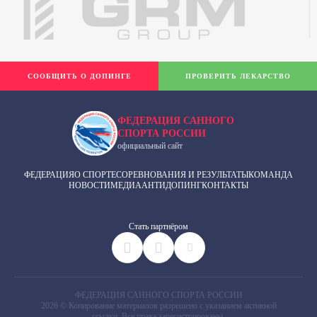
СООБЩИТЬ О ДОПИНГЕ
ПРОВЕРИТЬ ЛЕКАРСТВО
ФЕДЕРАЦИЯ САННОГО
СПОРТА РОССИИ
официальный сайт
ФЕДЕРАЦИЯ
О СПОРТЕ
СОРЕВНОВАНИЯ И РЕЗУЛЬТАТЫ
КОМАНДА
НОВОСТИ
МЕДИА
АНТИДОПИНГ
КОНТАКТЫ
Cтать партнёром
ФЕДЕРАЦИЯ САННОГО СПОРТА РОССИИ
2026 © Копирование материалов разрешено с указанием активной
ссылки. Все права зарегистрированы.