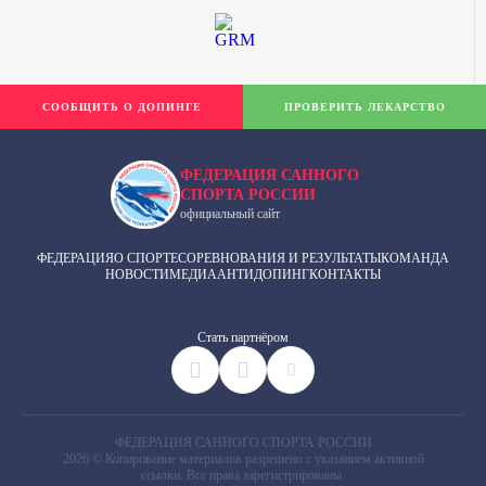
СООБЩИТЬ О ДОПИНГЕ
ПРОВЕРИТЬ ЛЕКАРСТВО
ФЕДЕРАЦИЯ САННОГО
СПОРТА РОССИИ
официальный сайт
ФЕДЕРАЦИЯ
О СПОРТЕ
СОРЕВНОВАНИЯ И РЕЗУЛЬТАТЫ
КОМАНДА
НОВОСТИ
МЕДИА
АНТИДОПИНГ
КОНТАКТЫ
Cтать партнёром
ФЕДЕРАЦИЯ САННОГО СПОРТА РОССИИ
2026 © Копирование материалов разрешено с указанием активной
ссылки. Все права зарегистрированы.