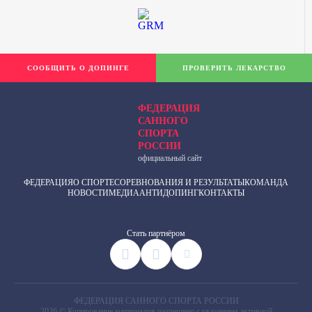
СООБЩИТЬ О ДОПИНГЕ
ПРОВЕРИТЬ ЛЕКАРСТВО
ФЕДЕРАЦИЯ
САННОГО
СПОРТА
РОССИИ
официальный сайт
ФЕДЕРАЦИЯ
О СПОРТЕ
СОРЕВНОВАНИЯ И РЕЗУЛЬТАТЫ
КОМАНДА
НОВОСТИ
МЕДИА
АНТИДОПИНГ
КОНТАКТЫ
Cтать партнёром
ФЕДЕРАЦИЯ САННОГО СПОРТА РОССИИ
2026 © Копирование материалов разрешено с указанием активной