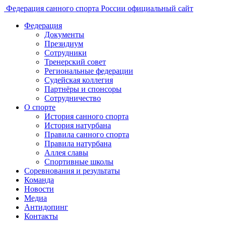
Федерация санного спорта России
официальный сайт
Федерация
Документы
Президиум
Сотрудники
Тренерский совет
Региональные федерации
Судейская коллегия
Партнёры и спонсоры
Сотрудничество
О спорте
История санного спорта
История натурбана
Правила санного спорта
Правила натурбана
Аллея славы
Спортивные школы
Соревнования и результаты
Команда
Новости
Медиа
Антидопинг
Контакты