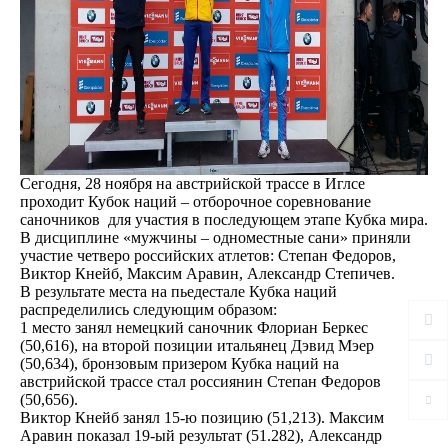
Сегодня, 28 ноября на австрийской трассе в Иглсе
проходит Кубок наций – отборочное соревнование
саночников для участия в последующем этапе Кубка мира.
В дисциплине «мужчины – одноместные сани» приняли
участие четверо российских атлетов: Степан Федоров,
Виктор Кнейб, Максим Аравин, Александр Степичев.
В результате места на пьедестале Кубка наций
распределились следующим образом:
1 место занял немецкий саночник Флориан Беркес
(50,616), на второй позиции итальянец Дэвид Мэер
(50,634), бронзовым призером Кубка наций на
австрийской трассе стал россиянин Степан Федоров
(50,656).
Виктор Кнейб занял 15-ю позицию (51,213). Максим
Аравин показал 19-ый результат (51.282), Александр