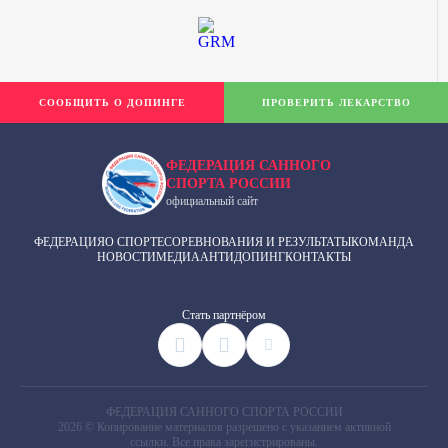
СООБЩИТЬ О ДОПИНГЕ
ПРОВЕРИТЬ ЛЕКАРСТВО
ФЕДЕРАЦИЯ САННОГО
СПОРТА РОССИИ
официальный сайт
ФЕДЕРАЦИЯ
О СПОРТЕ
СОРЕВНОВАНИЯ И РЕЗУЛЬТАТЫ
КОМАНДА
НОВОСТИ
МЕДИА
АНТИДОПИНГ
КОНТАКТЫ
Cтать партнёром
ФЕДЕРАЦИЯ САННОГО СПОРТА РОССИИ
2026 © Копирование материалов разрешено с указанием активной
ссылки. Все права зарегистрированы.