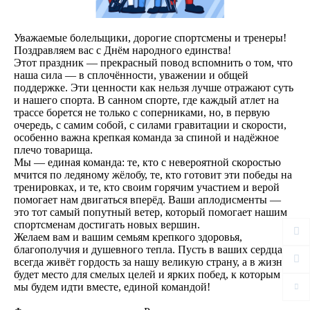
Уважаемые болельщики, дорогие спортсмены и тренеры!
Поздравляем вас с Днём народного единства!
Этот праздник — прекрасный повод вспомнить о том, что
наша сила — в сплочённости, уважении и общей
поддержке. Эти ценности как нельзя лучше отражают суть
и нашего спорта. В санном спорте, где каждый атлет на
трассе борется не только с соперниками, но, в первую
очередь, с самим собой, с силами гравитации и скорости,
особенно важна крепкая команда за спиной и надёжное
плечо товарища.
Мы — единая команда: те, кто с невероятной скоростью
мчится по ледяному жёлобу, те, кто готовит эти победы на
тренировках, и те, кто своим горячим участием и верой
помогает нам двигаться вперёд. Ваши аплодисменты —
это тот самый попутный ветер, который помогает нашим
спортсменам достигать новых вершин.
Желаем вам и вашим семьям крепкого здоровья,
благополучия и душевного тепла. Пусть в ваших сердцах
всегда живёт гордость за нашу великую страну, а в жизни
будет место для смелых целей и ярких побед, к которым
мы будем идти вместе, единой командой!