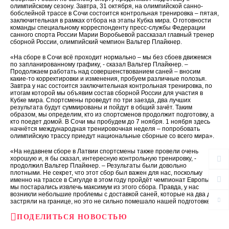
олимпийскому сезону. Завтра, 31 октября, на олимпийской санно-
бобслейной трассе в Сочи состоится контрольная тренировка – пятая,
заключительная в рамках отбора на этапы Кубка мира. О готовности
команды специальному корреспонденту пресс-службы Федерации
санного спорта России Марии Воробьевой рассказал главный тренер
сборной России, олимпийский чемпион Вальтер Плайкнер.
«На сборе в Сочи всё проходит нормально – мы без сбоев движемся
по запланированному графику, - сказал Вальтер Плайкнер. –
Продолжаем работать над совершенствованием саней – вносим
какие-то корректировки и изменения, пробуем различные полозья.
Завтра у нас состоится заключительная контрольная тренировка, по
итогам которой мы объявим состав сборной России для участия в
Кубке мира. Спортсмены проведут по три заезда, два лучших
результата будут суммированы и пойдут в общий зачёт. Таким
образом, мы определим, кто из спортсменов продолжит подготовку, а
кто поедет домой. В Сочи мы пробудем до 7 ноября. 1 ноября здесь
начнётся международная тренировочная неделя – попробовать
олимпийскую трассу приедут национальные сборные со всего мира».
«На недавнем сборе в Латвии спортсмены также провели очень
хорошую и, я бы сказал, интересную контрольную тренировку, -
продолжил Вальтер Плайкнер. – Результаты были довольно
плотными. Не секрет, что этот сбор был важен для нас, поскольку
именно на трассе в Сигулде в этом году пройдёт чемпионат Европы. И
мы постарались извлечь максимум из этого сбора. Правда, у нас
возникли небольшие проблемы с доставкой саней, которые на два дня
застряли на границе, но это не сильно помешало нашей подготовке».
ПОДЕЛИТЬСЯ НОВОСТЬЮ