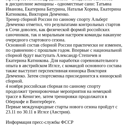
в дисциплине женщины - одноместные сани: Татьяна
Иванова, Екатерина Батурина, Наталья Хорева, Екатерина
Катникова, Виктория Демченко.
Тренер сборной России по санному спорту Альберт
Демченко отметил, что результатами контрольных стартов
в Сочи доволен, как физической формой российских
саночников, так и моральным настроем команды накануне
очередного стартового сезона.
Основной состав сборной России практически не изменен,
по сравнению с прошлым годом. Впервые с национальной
сборной будут выступать Александр Степичев и
Екатерина Катникова. Для наработки соревновательного
опыта в австрийском Иглсе, с командой основного состава
также выступит перспективная юниорка Виктория
Демченко. Затем спортсменка присоединится к юниорской
сборной.
4 ноября российская сборная по санному спорту
продолжит тренировочные мероприятия на немецкой
трассе в Кенигзее, затем тренировки продолжатся в
Оберхофе и Винтерберге.
Первые международные старты нового сезона пройдут с
23.11 по 30.11 в Иглсе (Австрия).
Информация пресс-службы ФССР