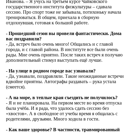
Иванова. – Я учусь на третьем курсе Чайковского
государственного института физкультуры – сдавала
сессию. Про спорт тоже не забывала, потихоньку начала
тренироваться. В общем, приехала в сборную
отдохнувшая, готовая к большой работе.
- Прошедший сезон вы провели фантастически. Дома
вас поздравили?
- Да, встреч было очень много! Общались и с главой
города, и с главой района. В институте все были очень
рады. Мне очень приятно. После таких встреч я получаю
дополнительный стимул выступать ещё лучше.
- На улице в родном городе вас узнавали?
- Да, узнавали, поздравляли. Такие неожиданные встречи
вдвойне приятны. Автографы раздавать – рука устала
(смеется).
- А на море, в теплые края съездить не получилось?
- Я и не планировала. На первом месте во время отпуска
была учёба. И я рада, что удалось сдать сессию без
«хвостов». А в свободное от учебы время я общалась с
родителями, друзьями. Много ходила в гости.
- Как ваше здоровье? В частности, травмированный