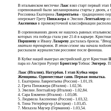
В итальянском местечке
Лаас
взял старт первый этап
соревнований были запланированы старты у двоек, а
Россиянка Екатерина
Лаврентьева
- традиционно пер
опережает Грету
Пинжжера
и Эвелин
Лентхайлер
из
Аксененко
в промежуточной классификации располож
В соревнованиях двоек не нашлось равных итальянск
которых эта победа стала уже 21-й в карьере. Кристи
Поршневу
и Ивану
Лазареву
досталась бронза. "
Втор
хватило тренировок. В этом сезоне мы начали подгот
рассказали журналистам россияне после финиша.
В Кубке наций выиграл австрийский дуэт Кристиан
пара из Австрии Руперт
Брюгглер
/Тобиас
Энгерер
. 
Лаас (Италия). Натурбан. I этап Кубка мира
Женщины. Одноместные сани. Первая попытка.
1. Екатерина Лаврентьева (Россия) - 1.01,19.
2. Грета Пинжжера (Италия) - 1.02,56.
3. Эвелин Лентхайлер (Италия) - 1.02,84.
4. Сара Бэкменн (Италия) - 1.03,08.
5. Людмила Аксененко (Россия) - 1.03,32.
6. Тина Унтербергер (Австрия) - 1.03,45.
7. Михаэла Мауэер (Германия) - 1.03,54.