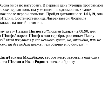
 Кубка мира по натурбану. В первый день турнира программой
 также первая попытка у женщин на одноместных санях.
вая после первой попытки. Пройдя дистанцию за
1.01,19
, она
 Италии. Соотечественница Лаврентьевой Людмила
илась на пятой позиции.
ому дуэту Патрик
Пигнетер
/Флориан
Клара
- 2.08,90, для
ан
Шопф
/Андреас
Шопф
взяли серебро, россиянам Павлу
ой заезд получился у нас немного лучше, но, очевидно, нам не
овку на две недели позже, чем обычно это делаем
", -
Шатц
/Герхард
Мюхлбахер
, второе место завоевала ещё одна
Павел
Шилин
и Иван
Родин
завоевали бронзу.