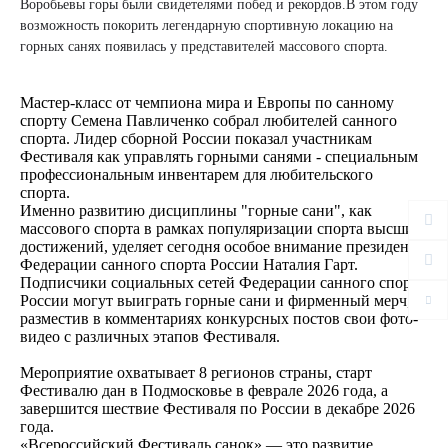
Воробьевы горы были свидетелями побед и рекордов.В этом году
возможность покорить легендарную спортивную локацию на
горных санях появилась у представителей массового спорта.
Мастер-класс от чемпиона мира и Европы по санному
спорту Семена Павличенко собрал любителей санного
спорта. Лидер сборной России показал участникам
Фестиваля как управлять горными санями - специальным
профессиональным инвентарем для любительского
спорта.
Именно развитию дисциплины "горные сани", как
массового спорта в рамках популяризации спорта высших
достижений, уделяет сегодня особое внимание президент
Федерации санного спорта России Наталия Гарт.
Подписчики социальных сетей Федерации санного спорта
России могут выиграть горные сани и фирменный мерч,
разместив в комментариях конкурсных постов свои фото-
видео с различных этапов Фестиваля.
Мероприятие охватывает 8 регионов страны, старт
Фестивалю дан в Подмосковье в феврале 2026 года, а
завершится шествие Фестиваля по России в декабре 2026
года.
«Всероссийский Фестиваль санок» — это развитие