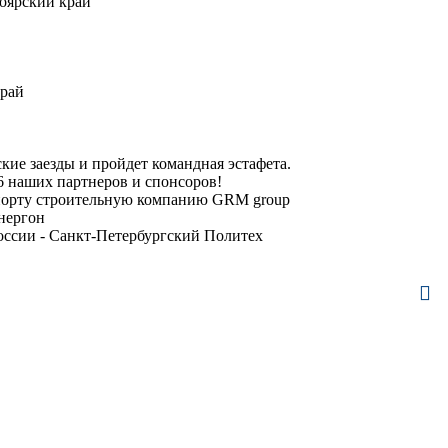
оярский край
рай
ие заезды и пройдет командная эстафета.
6 наших партнеров и спонсоров!
спорту строительную компанию GRM group
нергон
оссии - Санкт-Петербургский Политех