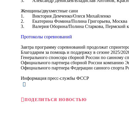
3. Александр Денисьев/Владислав Антонов, Красн
Женщины/двухместные сани
1. Виктория Демченко/Олеся Михайленко
2. Екатерина Фомина/Полина Григорьева, Москва
3. Валерия Оборина/Полина Старкова, Пермский к
Протоколы соревнований
Завтра программу соревнований продолжат спринтерск
Благодарим за помощь и поддержку в сезоне 2025/202
Генерального спонсора сборной России по санному 
Официального партнера сборной России компанию Э
Официального партнера Федерации санного спорта Р
Информация пресс-службы ФССР
ПОДЕЛИТЬСЯ НОВОСТЬЮ