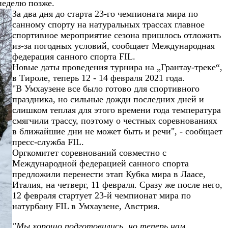
неделю позже.
За два дня до старта 23-го чемпионата мира по
санному спорту на натуральных трассах главное
спортивное мероприятие сезона пришлось отложить
из-за погодных условий, сообщает Международная
федерация санного спорта FIL.
Новые даты проведения турнира на „Грантау-треке“,
в Тироле, теперь 12 - 14 февраля 2021 года.
"В Умхаузене все было готово для спортивного
праздника, но сильные дожди последних дней и
слишком теплая для этого времени года температура
смягчили трассу, поэтому о честных соревнованиях
в ближайшие дни не может быть и речи", - сообщает
пресс-служба FIL.
Оргкомитет соревнований совместно с
Международной федерацией санного спорта
предложили перенести этап Кубка мира в Лаасе,
Италия, на четверг, 11 февраля. Сразу же после него,
12 февраля стартует 23-й чемпионат мира по
натурбану FIL в Умхаузене, Австрия.
"Мы хорошо подготовились, но теперь нам