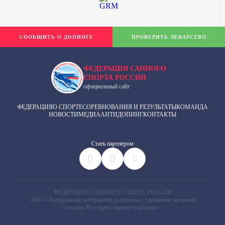
СООБЩИТЬ О ДОПИНГЕ
ПРОВЕРИТЬ ЛЕКАРСТВО
ФЕДЕРАЦИЯ САННОГО
СПОРТА РОССИИ
официальный сайт
ФЕДЕРАЦИЯ
О СПОРТЕ
СОРЕВНОВАНИЯ И РЕЗУЛЬТАТЫ
КОМАНДА
НОВОСТИ
МЕДИА
АНТИДОПИНГ
КОНТАКТЫ
Cтать партнёром
ФЕДЕРАЦИЯ САННОГО СПОРТА РОССИИ
2026 © Копирование материалов разрешено с указанием активной
ссылки. Все права зарегистрированы.