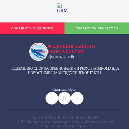
СООБЩИТЬ О ДОПИНГЕ
ПРОВЕРИТЬ ЛЕКАРСТВО
ФЕДЕРАЦИЯ САННОГО
СПОРТА РОССИИ
официальный сайт
ФЕДЕРАЦИЯ
О СПОРТЕ
СОРЕВНОВАНИЯ И РЕЗУЛЬТАТЫ
КОМАНДА
НОВОСТИ
МЕДИА
АНТИДОПИНГ
КОНТАКТЫ
Cтать партнёром
ФЕДЕРАЦИЯ САННОГО СПОРТА РОССИИ
2026 © Копирование материалов разрешено с указанием активной
ссылки. Все права зарегистрированы.