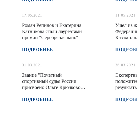
17.05.2021
11.05.2021
Роман Репилов и Екатерина
Ушел из ж
Катникова стали лауреатами
Федерации
премии "Серебряная лань"
Казахстан
Старков
ПОДРОБНЕЕ
ПОДРОБ
31.03.2021
26.03.2021
Звание "Почетный
Экспертн
спортивный судья России"
положите
присвоено Ольге Крючковой и
результат
Любовь Белокур
саночнико
ПОДРОБНЕЕ
ПОДРОБ