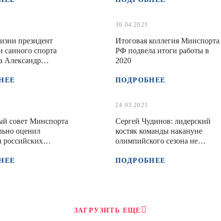
30.04.2021
изни президент
Итоговая коллегия Минспорта
 санного спорта
РФ подвела итоги работы в
а Александр
2020
НЕЕ
ПОДРОБНЕЕ
24.03.2021
ый совет Минспорта
Сергей Чудинов: лидерский
льно оценил
костяк команды накануне
ы российских
олимпийского сезона не
в в сезоне 2020/2021
изменится
НЕЕ
ПОДРОБНЕЕ
ЗАГРУЗИТЬ ЕЩЕ