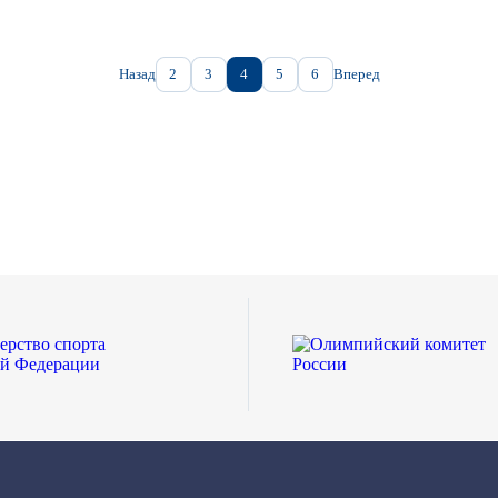
Назад
2
3
4
5
6
Вперед