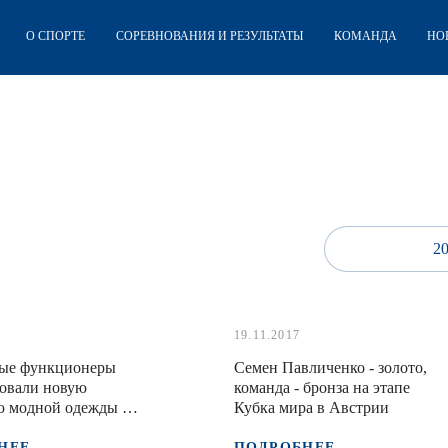
О СПОРТЕ
СОРЕВНОВАНИЯ И РЕЗУЛЬТАТЫ
КОМАНДА
НО
2
19.11.2017
ые функционеры
Семен Павличенко - золото,
вовали новую
команда - бронза на этапе
ю модной одежды от
Кубка мира в Австрии
арт
НЕЕ
ПОДРОБНЕЕ