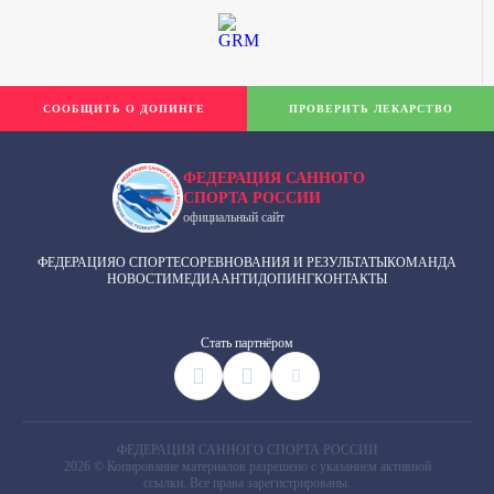
СООБЩИТЬ О ДОПИНГЕ
ПРОВЕРИТЬ ЛЕКАРСТВО
ФЕДЕРАЦИЯ САННОГО
СПОРТА РОССИИ
официальный сайт
ФЕДЕРАЦИЯ
О СПОРТЕ
СОРЕВНОВАНИЯ И РЕЗУЛЬТАТЫ
КОМАНДА
НОВОСТИ
МЕДИА
АНТИДОПИНГ
КОНТАКТЫ
Cтать партнёром
ФЕДЕРАЦИЯ САННОГО СПОРТА РОССИИ
2026 © Копирование материалов разрешено с указанием активной
ссылки. Все права зарегистрированы.