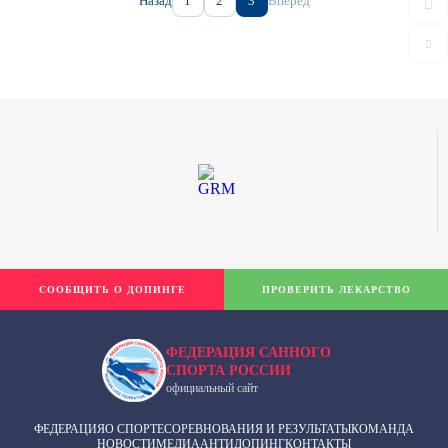
Назад
1
2
3
Вперед
СООБЩИТЬ О ДОПИНГЕ
ПРОВЕРИТЬ ЛЕКАРСТВО
ФЕДЕРАЦИЯ САННОГО
СПОРТА РОССИИ
официальный сайт
ФЕДЕРАЦИЯ
О СПОРТЕ
СОРЕВНОВАНИЯ И РЕЗУЛЬТАТЫ
КОМАНДА
НОВОСТИ
МЕДИА
АНТИДОПИНГ
КОНТАКТЫ