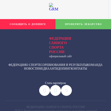
СООБЩИТЬ О ДОПИНГЕ
ПРОВЕРИТЬ ЛЕКАРСТВО
ФЕДЕРАЦИЯ
САННОГО
СПОРТА
РОССИИ
официальный сайт
ФЕДЕРАЦИЯ
О СПОРТЕ
СОРЕВНОВАНИЯ И РЕЗУЛЬТАТЫ
КОМАНДА
НОВОСТИ
МЕДИА
АНТИДОПИНГ
КОНТАКТЫ
Cтать партнёром
ФЕДЕРАЦИЯ САННОГО СПОРТА РОССИИ
2026 © Копирование материалов разрешено с указанием активной