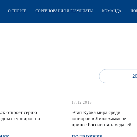
О СПОРТЕ
СОРЕВНОВАНИЯ И РЕЗУЛЬТАТЫ
КОМАНДА
НО
2
17.12.2013
ск откроет серию
Этап Кубка мира среди
одных турниров по
юниоров в Лиллехаммере
принес России пять медалей
НЕЕ
ПОДРОБНЕЕ