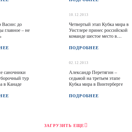
10.12.2013
 Васин: до
Четвертый этап Кубка мира в
 главное – не
Уистлере принес российской
ь
команде шестое место в
двойках
НЕЕ
ПОДРОБНЕЕ
02.12.2013
ие саночники
Александр Перетягин –
тборочный тур
седьмой на третьем этапе
а в Канаде
Кубка мира в Винтерберге
НЕЕ
ПОДРОБНЕЕ
ЗАГРУЗИТЬ ЕЩЕ