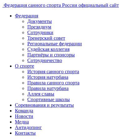
Федерация санного спорта России
официальный сайт
Федерация
Документы
Президиум
Сотрудники
Тренерский совет
Региональные федерации
Судейская коллегия
Партнёры и спонсоры
Сотрудничество
О спорте
История санного спорта
История натурбана
Правила санного спорта
Правила натурбана
Аллея славы
Спортивные школы
Соревнования и результаты
Команда
Новости
Медиа
Антидопинг
Контакты