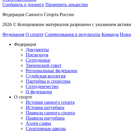
Сообщить о допинге
Проверить лекарство
Федерация Санного Спорта России
2026 © Копирование материалов разрешено с указанием активн
Федерация
О спорте
Соревнования и результаты
Команда
Ново
Федерация
Документы
Президиум
Сотрудники
Тренерский совет
Региональные федерации
Судейская коллегия
Партнёры и спонсоры
Сотрудничество
О федерации
О спорте
История санного спорта
История натурбана
Правила санного спорта
Правила натурбана
Аллея славы
Спортивные школы