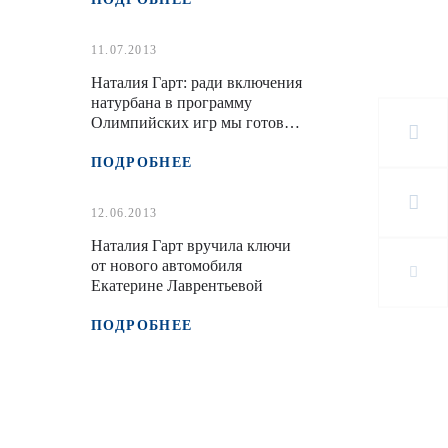
11.07.2013
Наталия Гарт: ради включения
натурбана в программу
Олимпийских игр мы готовы
даже запустить патронажную
программу помощи другим
ПОДРОБНЕЕ
странам
12.06.2013
Наталия Гарт вручила ключи
от нового автомобиля
Екатерине Лаврентьевой
ПОДРОБНЕЕ