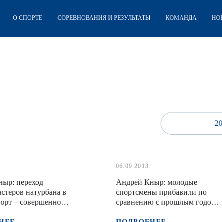
О СПОРТЕ
СОРЕВНОВАНИЯ И РЕЗУЛЬТАТЫ
КОМАНДА
НО
2
06.09.2013
ныр: переход
Андрей Кныр: молодые
стеров натурбана в
спортсмены прибавили по
орт – совершенно
сравнению с прошлым годом,
ктивная затея
а старожилы сборной
улучшили показатели первого
НЕЕ
ПОДРОБНЕЕ