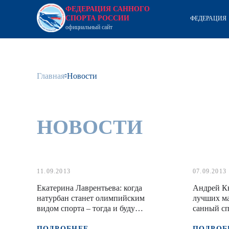
ФЕДЕРАЦИЯ САННОГО
СПОРТА РОССИИ
ФЕДЕРАЦИЯ
официальный сайт
Главная
Новости
НОВОСТИ
11.09.2013
07.09.2013
Екатерина Лаврентьева: когда
Андрей К
натурбан станет олимпийским
лучших ма
видом спорта – тогда и буду
санный сп
думать, решать о продолжении
бесперспе
карьеры
ПОДРОБНЕЕ
ПОДРОБ