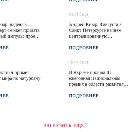
сбора и вышли свой
24.07.2013
ыр: надеюсь,
Андрей Кныр: 8 августа в
арт сможет придать
Санкт-Петербурге начнём
ый импульс проекту
централизованную
ия натурбана в
подготовку к сезону
у Олимпийских игр
НЕЕ
ПОДРОБНЕЕ
12.06.2013
астиан примет
В Яхроме прошла III
 мира по натурбану
ежегодная Национальная
премия в области развития
санного спорта и натурбана
«Золотые сани». Итоги
НЕЕ
ПОДРОБНЕЕ
ЗАГРУЗИТЬ ЕЩЕ