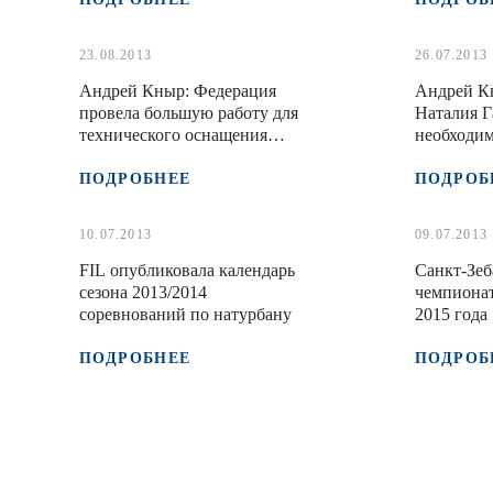
23.08.2013
26.07.2013
Андрей Кныр: Федерация
Андрей Кн
провела большую работу для
Наталия Г
технического оснащения
необходим
сборной
продвижен
программ
ПОДРОБНЕЕ
ПОДРОБ
10.07.2013
09.07.2013
FIL опубликовала календарь
Санкт-Зеб
сезона 2013/2014
чемпионат
соревнований по натурбану
2015 года
ПОДРОБНЕЕ
ПОДРОБ