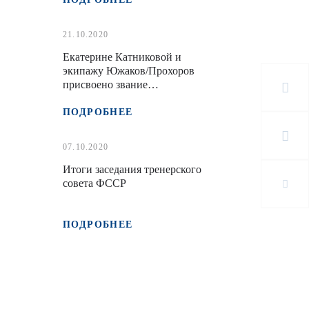
21.10.2020
Екатерине Катниковой и
экипажу Южаков/Прохоров
присвоено звание
"Заслуженный мастер спорта
России"
ПОДРОБНЕЕ
07.10.2020
Итоги заседания тренерского
совета ФССР
ПОДРОБНЕЕ