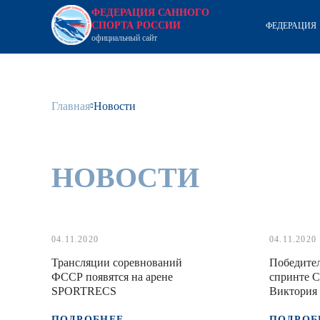
ФЕДЕРАЦИЯ САННОГО
СПОРТА РОССИИ
ФЕДЕРАЦИЯ
официальный сайт
Главная
Новости
НОВОСТИ
04.11.2020
04.11.2020
Трансляции соревнований
Победител
ФССР появятся на арене
спринте С
SPORTRECS
Виктория 
Денисьев/
команда 
ПОДРОБНЕЕ
ПОДРОБ