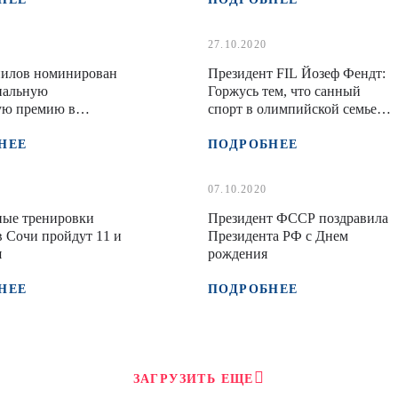
27.10.2020
пилов номинирован
Президент FIL Йозеф Фендт:
нальную
Горжусь тем, что санный
ую премию в
спорт в олимпийской семье
 "Спортсмен года"
уже более полувека
НЕЕ
ПОДРОБНЕЕ
07.10.2020
ные тренировки
Президент ФССР поздравила
 Сочи пройдут 11 и
Президента РФ с Днем
я
рождения
НЕЕ
ПОДРОБНЕЕ
ЗАГРУЗИТЬ ЕЩЕ