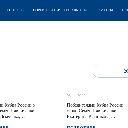
О СПОРТЕ
СОРЕВНОВАНИЯ И РЕЗУЛЬТАТЫ
КОМАНДА
НО
2
03.11.2020
и Кубка России в
Победителями Кубка России
емен Павличенко,
стали Семен Павличенко,
Демченко,
Екатерина Катникова,
Антонов, в эстафете
Денисьев/Антонов
Москвы
НЕЕ
ПОДРОБНЕЕ