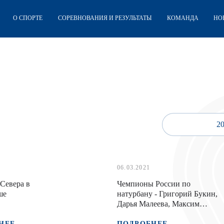
О СПОРТЕ
СОРЕВНОВАНИЯ И РЕЗУЛЬТАТЫ
КОМАНДА
НО
2
06.03.2021
Севера в
Чемпионы России по
ше
натурбану - Григорий Букин,
Дарья Малеева, Максим
Акудович/Никита Тарасов
НЕЕ
ПОДРОБНЕЕ