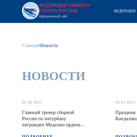
ФЕДЕРАЦИЯ САННОГО
СПОРТА РОССИИ
ФЕДЕРАЦИЯ
официальный сайт
Главная
Новости
НОВОСТИ
09.08.2021
19.03.2021
Главный тренер сборной
Праздник 
России по натурбану
Кандалак
награжден Медалью ордена
"За заслуги перед Отечеством
II степени"
ПОДРОБНЕЕ
ПОДРОБ