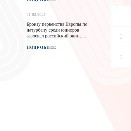
01.02.2021
Бронзу первенства Европы по
натурбану среди юниоров
завоевал российский экипаж
Левичев Владимир/Кудрявцев
Вячеслав
ПОДРОБНЕЕ