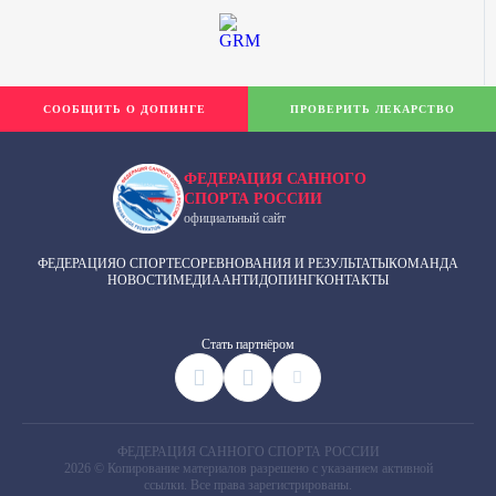
СООБЩИТЬ О ДОПИНГЕ
ПРОВЕРИТЬ ЛЕКАРСТВО
ФЕДЕРАЦИЯ САННОГО
СПОРТА РОССИИ
официальный сайт
ФЕДЕРАЦИЯ
О СПОРТЕ
СОРЕВНОВАНИЯ И РЕЗУЛЬТАТЫ
КОМАНДА
НОВОСТИ
МЕДИА
АНТИДОПИНГ
КОНТАКТЫ
Cтать партнёром
ФЕДЕРАЦИЯ САННОГО СПОРТА РОССИИ
2026 © Копирование материалов разрешено с указанием активной
ссылки. Все права зарегистрированы.