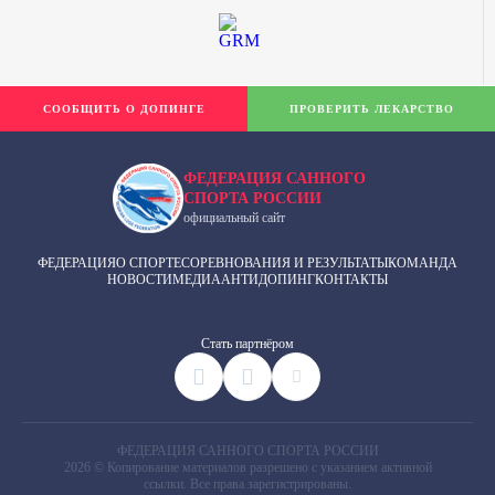
СООБЩИТЬ О ДОПИНГЕ
ПРОВЕРИТЬ ЛЕКАРСТВО
ФЕДЕРАЦИЯ САННОГО
СПОРТА РОССИИ
официальный сайт
ФЕДЕРАЦИЯ
О СПОРТЕ
СОРЕВНОВАНИЯ И РЕЗУЛЬТАТЫ
КОМАНДА
НОВОСТИ
МЕДИА
АНТИДОПИНГ
КОНТАКТЫ
Cтать партнёром
ФЕДЕРАЦИЯ САННОГО СПОРТА РОССИИ
2026 © Копирование материалов разрешено с указанием активной
ссылки. Все права зарегистрированы.