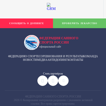
СООБЩИТЬ О ДОПИНГЕ
ПРОВЕРИТЬ ЛЕКАРСТВО
ФЕДЕРАЦИЯ САННОГО
СПОРТА РОССИИ
официальный сайт
ФЕДЕРАЦИЯ
О СПОРТЕ
СОРЕВНОВАНИЯ И РЕЗУЛЬТАТЫ
КОМАНДА
НОВОСТИ
МЕДИА
АНТИДОПИНГ
КОНТАКТЫ
Cтать партнёром
ФЕДЕРАЦИЯ САННОГО СПОРТА РОССИИ
2026 © Копирование материалов разрешено с указанием активной
ссылки. Все права зарегистрированы.