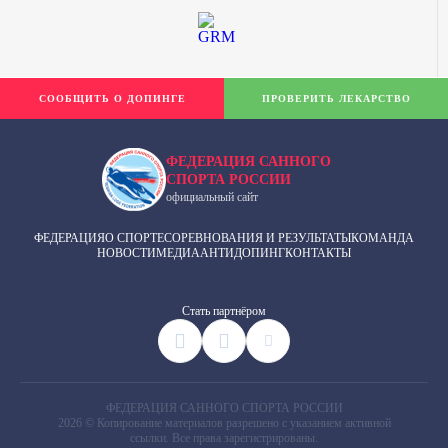
СООБЩИТЬ О ДОПИНГЕ
ПРОВЕРИТЬ ЛЕКАРСТВО
ФЕДЕРАЦИЯ САННОГО
СПОРТА РОССИИ
официальный сайт
ФЕДЕРАЦИЯ
О СПОРТЕ
СОРЕВНОВАНИЯ И РЕЗУЛЬТАТЫ
КОМАНДА
НОВОСТИ
МЕДИА
АНТИДОПИНГ
КОНТАКТЫ
Cтать партнёром
ФЕДЕРАЦИЯ САННОГО СПОРТА РОССИИ
2026 © Копирование материалов разрешено с указанием активной
ссылки. Все права зарегистрированы.