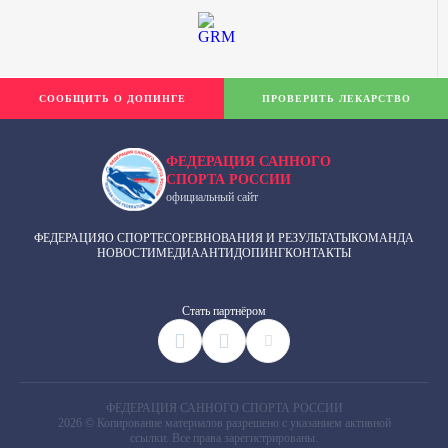
СООБЩИТЬ О ДОПИНГЕ
ПРОВЕРИТЬ ЛЕКАРСТВО
ФЕДЕРАЦИЯ САННОГО
СПОРТА РОССИИ
официальный сайт
ФЕДЕРАЦИЯ
О СПОРТЕ
СОРЕВНОВАНИЯ И РЕЗУЛЬТАТЫ
КОМАНДА
НОВОСТИ
МЕДИА
АНТИДОПИНГ
КОНТАКТЫ
Cтать партнёром
ФЕДЕРАЦИЯ САННОГО СПОРТА РОССИИ
2026 © Копирование материалов разрешено с указанием активной
ссылки. Все права зарегистрированы.