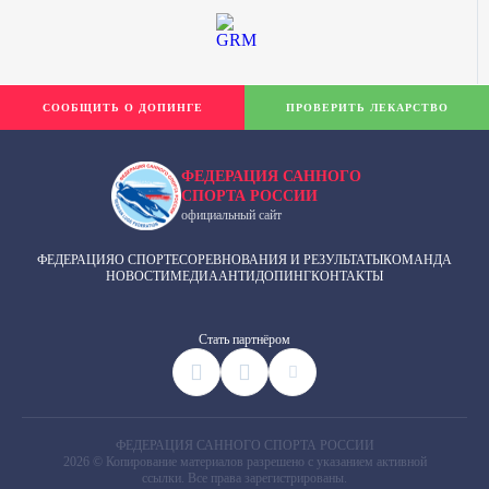
СООБЩИТЬ О ДОПИНГЕ
ПРОВЕРИТЬ ЛЕКАРСТВО
ФЕДЕРАЦИЯ САННОГО
СПОРТА РОССИИ
официальный сайт
ФЕДЕРАЦИЯ
О СПОРТЕ
СОРЕВНОВАНИЯ И РЕЗУЛЬТАТЫ
КОМАНДА
НОВОСТИ
МЕДИА
АНТИДОПИНГ
КОНТАКТЫ
Cтать партнёром
ФЕДЕРАЦИЯ САННОГО СПОРТА РОССИИ
2026 © Копирование материалов разрешено с указанием активной
ссылки. Все права зарегистрированы.