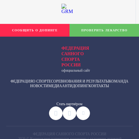
СООБЩИТЬ О ДОПИНГЕ
ПРОВЕРИТЬ ЛЕКАРСТВО
ФЕДЕРАЦИЯ
САННОГО
СПОРТА
РОССИИ
официальный сайт
ФЕДЕРАЦИЯ
О СПОРТЕ
СОРЕВНОВАНИЯ И РЕЗУЛЬТАТЫ
КОМАНДА
НОВОСТИ
МЕДИА
АНТИДОПИНГ
КОНТАКТЫ
Cтать партнёром
ФЕДЕРАЦИЯ САННОГО СПОРТА РОССИИ
2026 © Копирование материалов разрешено с указанием активной