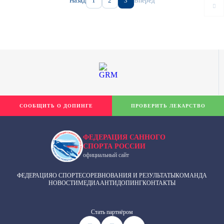
Назад
1
2
3
Вперед
СООБЩИТЬ О ДОПИНГЕ
ПРОВЕРИТЬ ЛЕКАРСТВО
ФЕДЕРАЦИЯ САННОГО
СПОРТА РОССИИ
официальный сайт
ФЕДЕРАЦИЯ
О СПОРТЕ
СОРЕВНОВАНИЯ И РЕЗУЛЬТАТЫ
КОМАНДА
НОВОСТИ
МЕДИА
АНТИДОПИНГ
КОНТАКТЫ
Cтать партнёром