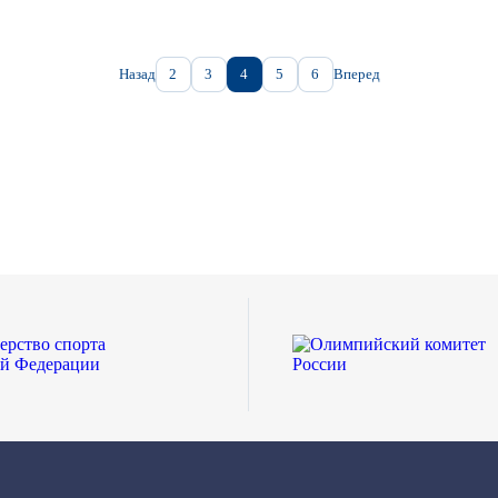
Назад
2
3
4
5
6
Вперед