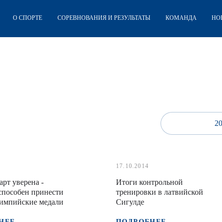
О СПОРТЕ
СОРЕВНОВАНИЯ И РЕЗУЛЬТАТЫ
КОМАНДА
НО
2
17.10.2014
арт уверена -
Итоги контрольной
способен принести
тренировки в латвийской
лимпийские медали
Сигулде
НЕЕ
ПОДРОБНЕЕ