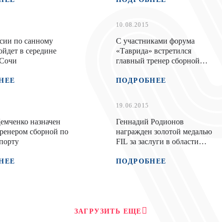
10.08.2015
сии по санному
С участниками форума
ойдет в середине
«Таврида» встретился
 Сочи
главный тренер сборной
России по санному спорту
НЕЕ
ПОДРОБНЕЕ
19.06.2015
емченко назначен
Геннадий Родионов
ренером сборной по
награжден золотой медалью
порту
FIL за заслуги в области
санного спорта
НЕЕ
ПОДРОБНЕЕ
ЗАГРУЗИТЬ ЕЩЕ