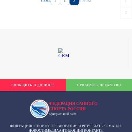
Назад
1
2
3
Вперед
СООБЩИТЬ О ДОПИНГЕ
ПРОВЕРИТЬ ЛЕКАРСТВО
ФЕДЕРАЦИЯ САННОГО
СПОРТА РОССИИ
официальный сайт
ФЕДЕРАЦИЯ
О СПОРТЕ
СОРЕВНОВАНИЯ И РЕЗУЛЬТАТЫ
КОМАНДА
НОВОСТИ
МЕДИА
АНТИДОПИНГ
КОНТАКТЫ