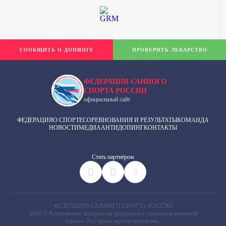
СООБЩИТЬ О ДОПИНГЕ
ПРОВЕРИТЬ ЛЕКАРСТВО
ФЕДЕРАЦИЯ САННОГО
СПОРТА РОССИИ
официальный сайт
ФЕДЕРАЦИЯ
О СПОРТЕ
СОРЕВНОВАНИЯ И РЕЗУЛЬТАТЫ
КОМАНДА
НОВОСТИ
МЕДИА
АНТИДОПИНГ
КОНТАКТЫ
Cтать партнёром
ФЕДЕРАЦИЯ САННОГО СПОРТА РОССИИ
2026 © Копирование материалов разрешено с указанием активной
ссылки. Все права зарегистрированы.