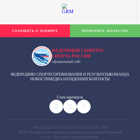
СООБЩИТЬ О ДОПИНГЕ
ПРОВЕРИТЬ ЛЕКАРСТВО
ФЕДЕРАЦИЯ САННОГО
СПОРТА РОССИИ
официальный сайт
ФЕДЕРАЦИЯ
О СПОРТЕ
СОРЕВНОВАНИЯ И РЕЗУЛЬТАТЫ
КОМАНДА
НОВОСТИ
МЕДИА
АНТИДОПИНГ
КОНТАКТЫ
Cтать партнёром
ФЕДЕРАЦИЯ САННОГО СПОРТА РОССИИ
2026 © Копирование материалов разрешено с указанием активной
ссылки. Все права зарегистрированы.