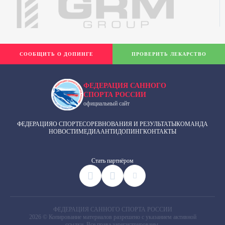
СООБЩИТЬ О ДОПИНГЕ
ПРОВЕРИТЬ ЛЕКАРСТВО
ФЕДЕРАЦИЯ САННОГО
СПОРТА РОССИИ
официальный сайт
ФЕДЕРАЦИЯ
О СПОРТЕ
СОРЕВНОВАНИЯ И РЕЗУЛЬТАТЫ
КОМАНДА
НОВОСТИ
МЕДИА
АНТИДОПИНГ
КОНТАКТЫ
Cтать партнёром
ФЕДЕРАЦИЯ САННОГО СПОРТА РОССИИ
2026 © Копирование материалов разрешено с указанием активной
ссылки. Все права зарегистрированы.