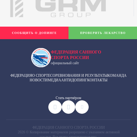
СООБЩИТЬ О ДОПИНГЕ
ПРОВЕРИТЬ ЛЕКАРСТВО
ФЕДЕРАЦИЯ САННОГО
СПОРТА РОССИИ
официальный сайт
ФЕДЕРАЦИЯ
О СПОРТЕ
СОРЕВНОВАНИЯ И РЕЗУЛЬТАТЫ
КОМАНДА
НОВОСТИ
МЕДИА
АНТИДОПИНГ
КОНТАКТЫ
Cтать партнёром
ФЕДЕРАЦИЯ САННОГО СПОРТА РОССИИ
2026 © Копирование материалов разрешено с указанием активной
ссылки. Все права зарегистрированы.