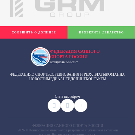
СООБЩИТЬ О ДОПИНГЕ
ПРОВЕРИТЬ ЛЕКАРСТВО
ФЕДЕРАЦИЯ САННОГО
СПОРТА РОССИИ
официальный сайт
ФЕДЕРАЦИЯ
О СПОРТЕ
СОРЕВНОВАНИЯ И РЕЗУЛЬТАТЫ
КОМАНДА
НОВОСТИ
МЕДИА
АНТИДОПИНГ
КОНТАКТЫ
Cтать партнёром
ФЕДЕРАЦИЯ САННОГО СПОРТА РОССИИ
2026 © Копирование материалов разрешено с указанием активной
ссылки. Все права зарегистрированы.