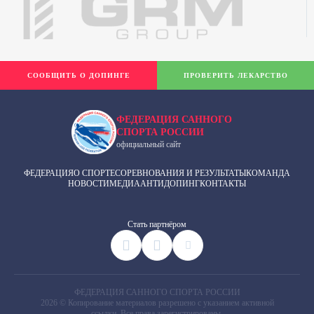
СООБЩИТЬ О ДОПИНГЕ
ПРОВЕРИТЬ ЛЕКАРСТВО
ФЕДЕРАЦИЯ САННОГО
СПОРТА РОССИИ
официальный сайт
ФЕДЕРАЦИЯ
О СПОРТЕ
СОРЕВНОВАНИЯ И РЕЗУЛЬТАТЫ
КОМАНДА
НОВОСТИ
МЕДИА
АНТИДОПИНГ
КОНТАКТЫ
Cтать партнёром
ФЕДЕРАЦИЯ САННОГО СПОРТА РОССИИ
2026 © Копирование материалов разрешено с указанием активной
ссылки. Все права зарегистрированы.