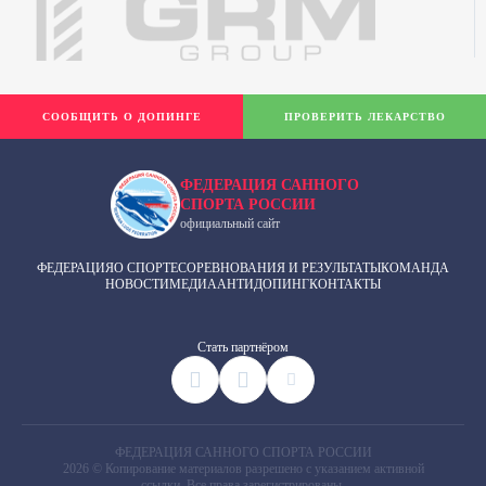
СООБЩИТЬ О ДОПИНГЕ
ПРОВЕРИТЬ ЛЕКАРСТВО
ФЕДЕРАЦИЯ САННОГО
СПОРТА РОССИИ
официальный сайт
ФЕДЕРАЦИЯ
О СПОРТЕ
СОРЕВНОВАНИЯ И РЕЗУЛЬТАТЫ
КОМАНДА
НОВОСТИ
МЕДИА
АНТИДОПИНГ
КОНТАКТЫ
Cтать партнёром
ФЕДЕРАЦИЯ САННОГО СПОРТА РОССИИ
2026 © Копирование материалов разрешено с указанием активной
ссылки. Все права зарегистрированы.