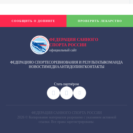
СООБЩИТЬ О ДОПИНГЕ
ПРОВЕРИТЬ ЛЕКАРСТВО
ФЕДЕРАЦИЯ САННОГО
СПОРТА РОССИИ
официальный сайт
ФЕДЕРАЦИЯ
О СПОРТЕ
СОРЕВНОВАНИЯ И РЕЗУЛЬТАТЫ
КОМАНДА
НОВОСТИ
МЕДИА
АНТИДОПИНГ
КОНТАКТЫ
Cтать партнёром
ФЕДЕРАЦИЯ САННОГО СПОРТА РОССИИ
2026 © Копирование материалов разрешено с указанием активной
ссылки. Все права зарегистрированы.