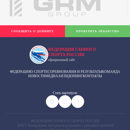
СООБЩИТЬ О ДОПИНГЕ
ПРОВЕРИТЬ ЛЕКАРСТВО
ФЕДЕРАЦИЯ САННОГО
СПОРТА РОССИИ
официальный сайт
ФЕДЕРАЦИЯ
О СПОРТЕ
СОРЕВНОВАНИЯ И РЕЗУЛЬТАТЫ
КОМАНДА
НОВОСТИ
МЕДИА
АНТИДОПИНГ
КОНТАКТЫ
Cтать партнёром
ФЕДЕРАЦИЯ САННОГО СПОРТА РОССИИ
2026 © Копирование материалов разрешено с указанием активной
ссылки. Все права зарегистрированы.